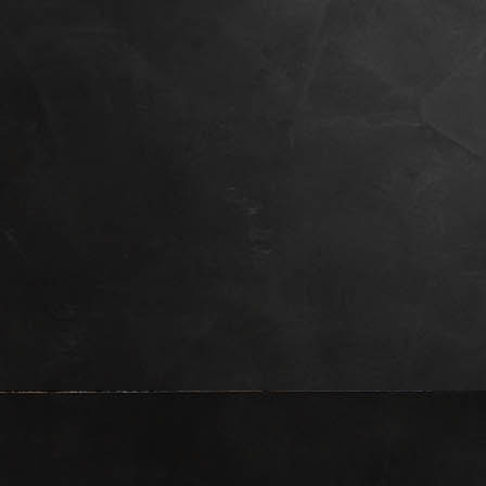
20181030114232
2018103012043
2018103012052