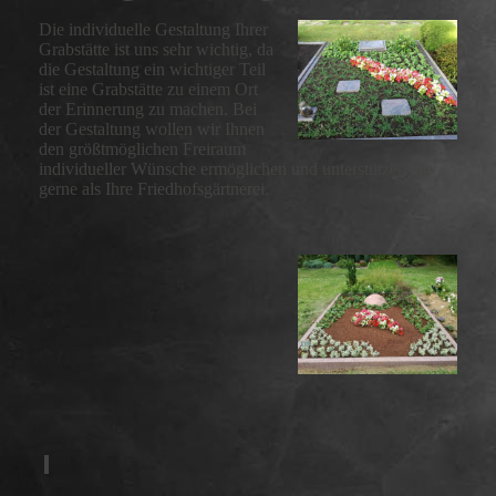
Die individuelle Gestaltung Ihrer
Grabstätte ist uns sehr wichtig, da
die Gestaltung ein wichtiger Teil
ist eine Grabstätte zu einem Ort
der Erinnerung zu machen. Bei
der Gestaltung wollen wir Ihnen
den größtmöglichen Freiraum
individueller Wünsche ermöglichen und unterstützen Sie
gerne als Ihre Friedhofsgärtnerei.